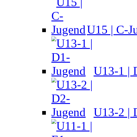
U15 | C-J
U13-1 |
U13-2 |